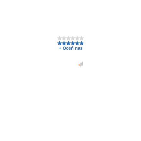
Doceniono nas w kategorii
Usługi hydrauliczne i wodnokanalizacyjne
5.9
+ Oceń nas